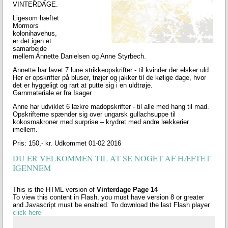
VINTERDAGE.
Ligesom hæftet
Mormors
kolonihavehus,
er det igen et
samarbejde
mellem Annette Danielsen og Anne Styrbech.
Annette har lavet 7 lune strikkeopskrifter - til kvinder der elsker uld.
Her er opskrifter på bluser, trøjer og jakker til de kølige dage, hvor
det er hyggeligt og rart at putte sig i en uldtrøje.
Garnmateriale er fra Isager.
Anne har udviklet 6 lækre madopskrifter - til alle med hang til mad.
Opskrifterne spænder sig over ungarsk gullachsuppe til
kokosmakroner med surprise – krydret med andre lækkerier
imellem.
Pris: 150,- kr. Udkommet 01-02 2016
DU ER VELKOMMEN TIL AT SE NOGET AF HÆFTET
IGENNEM
This is the HTML version of
Vinterdage Page 14
To view this content in Flash, you must have version 8 or greater
and Javascript must be enabled. To download the last Flash player
click here